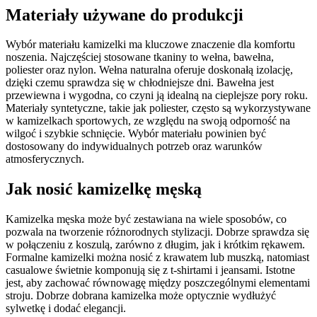
Materiały używane do produkcji
Wybór materiału kamizelki ma kluczowe znaczenie dla komfortu
noszenia. Najczęściej stosowane tkaniny to wełna, bawełna,
poliester oraz nylon. Wełna naturalna oferuje doskonałą izolację,
dzięki czemu sprawdza się w chłodniejsze dni. Bawełna jest
przewiewna i wygodna, co czyni ją idealną na cieplejsze pory roku.
Materiały syntetyczne, takie jak poliester, często są wykorzystywane
w kamizelkach sportowych, ze względu na swoją odporność na
wilgoć i szybkie schnięcie. Wybór materiału powinien być
dostosowany do indywidualnych potrzeb oraz warunków
atmosferycznych.
Jak nosić kamizelkę męską
Kamizelka męska może być zestawiana na wiele sposobów, co
pozwala na tworzenie różnorodnych stylizacji. Dobrze sprawdza się
w połączeniu z koszulą, zarówno z długim, jak i krótkim rękawem.
Formalne kamizelki można nosić z krawatem lub muszką, natomiast
casualowe świetnie komponują się z t-shirtami i jeansami. Istotne
jest, aby zachować równowagę między poszczególnymi elementami
stroju. Dobrze dobrana kamizelka może optycznie wydłużyć
sylwetkę i dodać elegancji.