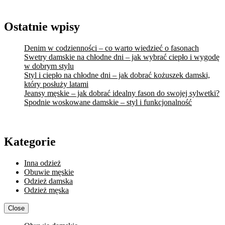
Ostatnie wpisy
Denim w codzienności – co warto wiedzieć o fasonach
Swetry damskie na chłodne dni – jak wybrać ciepło i wygodę
w dobrym stylu
Styl i ciepło na chłodne dni – jak dobrać kożuszek damski,
który posłuży latami
Jeansy męskie – jak dobrać idealny fason do swojej sylwetki?
Spodnie woskowane damskie – styl i funkcjonalność
Kategorie
Inna odzież
Obuwie męskie
Odzież damska
Odzież męska
Close