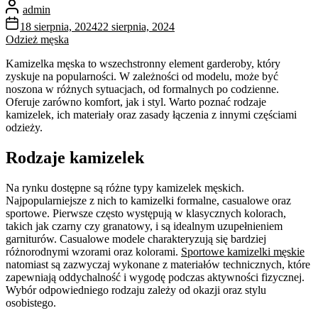
admin
18 sierpnia, 2024
22 sierpnia, 2024
Odzież męska
Kamizelka męska to wszechstronny element garderoby, który
zyskuje na popularności. W zależności od modelu, może być
noszona w różnych sytuacjach, od formalnych po codzienne.
Oferuje zarówno komfort, jak i styl. Warto poznać rodzaje
kamizelek, ich materiały oraz zasady łączenia z innymi częściami
odzieży.
Rodzaje kamizelek
Na rynku dostępne są różne typy kamizelek męskich.
Najpopularniejsze z nich to kamizelki formalne, casualowe oraz
sportowe. Pierwsze często występują w klasycznych kolorach,
takich jak czarny czy granatowy, i są idealnym uzupełnieniem
garniturów. Casualowe modele charakteryzują się bardziej
różnorodnymi wzorami oraz kolorami.
Sportowe kamizelki męskie
natomiast są zazwyczaj wykonane z materiałów technicznych, które
zapewniają oddychalność i wygodę podczas aktywności fizycznej.
Wybór odpowiedniego rodzaju zależy od okazji oraz stylu
osobistego.