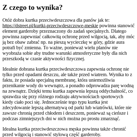
Z czego to wynika?
Otóż dobra kurtka przeciwdeszczowa dla panów jak te:
https://dstreet.pl/kurtki-przeciwdeszczowe-meskie
powinna stanowić
element garderoby przeznaczony do zadań specjalnych. Dlatego
powinna zapewniać całkowitą ochronę przed wilgocią, tak, aby móc
ją bez obaw zabrać np. na pieszą wycieczkę w góry, gdzie aura
potrafi być zmienna. To ważne, ponieważ wielu planów nie
wyobraża sobie aby trudne warunki atmosferyczne były dla nich
przeszkodą w czasie aktywności fizycznej.
Idealnie dobrana kurtka przeciwdeszczowa zapewnia ochronę nie
tylko przed opadami deszczu, ale także przed wiatrem. Wynika to z
faktu, że posiada specjalną membranę, która uniemożliwia
przenikanie wody do wewnątrz, a ponadto odprowadza parę wodną
na zewnątrz. Dzięki temu kurtka zapewnia lepszą oddychalność, co
sprawdza się przy różnego rodzaju aktywnościach sportowych
kiedy ciało poci się. Jednocześnie tego typu kurtka jest
zdecydowanie lepszą alternatywą od parki lub wiatrówki, które nie
zawsze chronią przed chłodem i deszczem, ponieważ są cieńsze i
podczas zimniejszych dni w nich można po prostu zmarznąć.
Idealna kurtka przeciwdeszczowa męska powinna także chronić
przed wilgocią i stanowić stylową część garderoby.