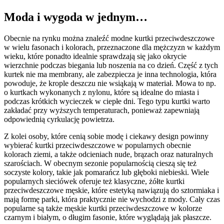
Moda i wygoda w jednym…
Obecnie na rynku można znaleźć modne kurtki przeciwdeszczowe
w wielu fasonach i kolorach, przeznaczone dla mężczyzn w każdym
wieku, które ponadto idealnie sprawdzają się jako okrycie
wierzchnie podczas biegania lub noszenia na co dzień. Część z tych
kurtek nie ma membrany, ale zabezpiecza je inna technologia, która
powoduje, że krople deszczu nie wsiąkają w materiał. Mowa to np.
o kurtkach wykonanych z nylonu, które są idealne do miasta i
podczas krótkich wycieczek w ciepłe dni. Tego typu kurtki warto
zakładać przy wyższych temperaturach, ponieważ zapewniają
odpowiednią cyrkulację powietrza.
Z kolei osoby, które cenią sobie modę i ciekawy design powinny
wybierać kurtki przeciwdeszczowe w popularnych obecnie
kolorach ziemi, a także odcieniach nude, brązach oraz naturalnych
szarościach. W obecnym sezonie popularnością cieszą się też
soczyste kolory, takie jak pomarańcz lub głęboki niebieski. Wiele
popularnych sieciówek oferuje też klasyczne, żółte kurtki
przeciwdeszczowe męskie, które estetyką nawiązują do sztormiaka i
mają formę parki, która praktycznie nie wychodzi z mody. Cały czas
popularne są także męskie kurtki przeciwdeszczowe w kolorze
czarnym i białym, o długim fasonie, które wyglądają jak płaszcze.