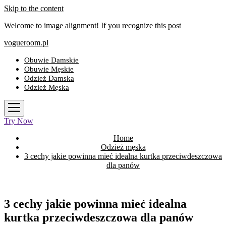
Skip to the content
Welcome to image alignment! If you recognize this post
vogueroom.pl
Obuwie Damskie
Obuwie Męskie
Odzież Damska
Odzież Męska
Try Now
Home
Odzież męska
3 cechy jakie powinna mieć idealna kurtka przeciwdeszczowa
dla panów
3 cechy jakie powinna mieć idealna
kurtka przeciwdeszczowa dla panów