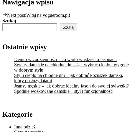
Nawigacja wpisu
Next post:
Witaj na vogueroom.pl!
Szukaj
Szukaj
Ostatnie wpisy
Denim w codzienności – co warto wiedzieć o fasonach
Swetry damskie na chłodne dni – jak wybrać ciepło i wygodę
w dobrym stylu
Styl i ciepło na chłodne dni – jak dobrać kożuszek damski,
który posłuży latami
Jeansy męskie – jak dobrać idealny fason do swojej sylwetki?
Spodnie woskowane damskie – styl i funkcjonalność
Kategorie
Inna odzież