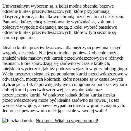
Uniwersalnym wyborem są, z kolei modne obecnie, beżowe
odcienie kurtek przeciwdeszczowych, które przypominają
klasyczny trencz, a dodatkowo chronią przed wiatrem i deszczem.
Panowie, którzy chcą zdecydowanie wyróżniać się z tłumu i
połączyć wygodę z elegancją mogą, z kolei wybrać pastelowe
odcienie kurtek przeciwdeszczowych, które w tym sezonie są
bardzo popularne.
Idealna kurtka przeciwdeszczowa dla mężczyzn powinna łączyć
wygodę z estetyką. Nie jest to trudne, ponieważ obecnie można
znaleźć wiele markowych kurtek przeciwdeszczowych o różnych
fasonach, które sprawdzają się zarówno w czasie krótkich,
miejskich wycieczek, jak też podczas wyjazdu w góry lub joggingu.
Wielu mężczyzn sięga też po popularne kurtki przeciwdeszczowe w
odważnych, mocnych kolorach, które noszone są w casualowych
stylizacjach. Tak naprawdę jedynym, co ogranicza podczas wyboru
dobrej kurtki przeciwdeszczowej jest wyobraźnia oraz
przeznaczenie kurtki. W praktyce jednak dobra kurtka męska
przeciwdeszczowa może być idealna zarówno na rower, jak też
wycieczkę w góry, a nawet wypad na miasto w gronie znajomych.
Jedno jest pewne: warto mieć ją na stałe w swojej szafie!
Next post
Witaj na vogueroom.pl!